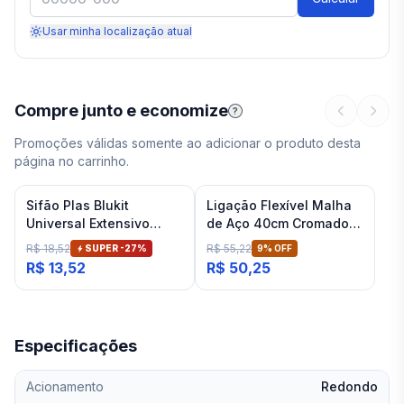
Usar minha localização atual
Compre junto e economize
?
Promoções válidas somente ao adicionar o produto desta
página no carrinho.
Sifão Plas Blukit
Ligação Flexível Malha
Universal Extensivo
de Aço 40cm Cromado
Branco
Deca
R$ 18,52
R$ 55,22
SUPER -
27
%
9
% OFF
R$ 13,52
R$ 50,25
Especificações
Acionamento
Redondo