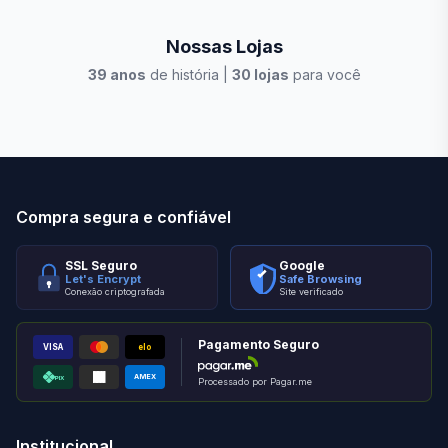
Nossas Lojas
39
anos
de história |
30
lojas
para você
Stilo Elevato
Eleva
Compra segura e confiável
SSL Seguro
Google
Let's Encrypt
Safe Browsing
Conexão criptografada
Site verificado
Pagamento Seguro
VISA
elo
AMEX
PIX
Processado por Pagar.me
Institucional