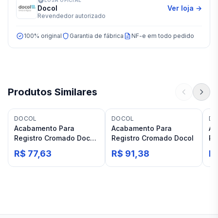
LOJA OFICIAL
Docol
Ver loja →
Revendedor autorizado
100% original
Garantia de fábrica
NF-e em todo pedido
Produtos Similares
DOCOL
DOCOL
DO
Acabamento Para
Acabamento Para
Ac
Registro Cromado Docol
Registro Cromado Docol
Re
Pertutti
Ló
R$ 77,63
R$ 91,38
R