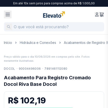
Em até 10x sem juros para compras acima de R$ 1.000,00
Início
Hidráulica e Conexões
Acabamentos de Registro (
Preço válido para o dia
10/08/2026
em compras pelo site. Fotos
meramente ilustrativas.
DOCOL
·
90004496006
·
7891461112080
Acabamento Para Registro Cromado
Docol Riva Base Docol
R$ 102,19