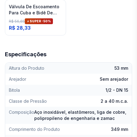
Válvula De Escoamento
Para Cuba e Bidê De
Banheiro Cromado Deca
R$ 56,65
SUPER -
50
%
R$ 28,33
Especificações
Altura do Produto
53 mm
Arejador
Sem arejador
Bitola
1/2 - DN 15
Classe de Pressão
2 a 40 m.c.a.
Composição
Aço inoxidável, elastômeros, liga de cobre,
polipropileno de engenharia e zamac
Comprimento do Produto
349 mm