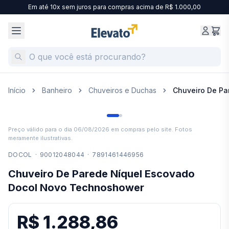
Em até 10x sem juros para compras acima de R$ 1.000,00
Início
Banheiro
Chuveiros e Duchas
Chuveiro De P
Preço válido para o dia
06/08/2026
em compras pelo site. Fotos
meramente ilustrativas.
DOCOL
·
90012048044
·
7891461446956
Chuveiro De Parede Níquel Escovado
Docol Novo Technoshower
R$ 1.288,86