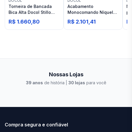
DOCOL
DOCOL
DO
Torneira de Bancada
Acabamento
Mi
Bica Alta Docol Stillo
Monocomando Níquel
pa
Níquel Escovado
Escovado Docol Argon
St
R$ 1.660,80
R$ 2.101,41
R
Nossas Lojas
39
anos
de história |
30
lojas
para você
Stilo Elevato
Eleva
Compra segura e confiável