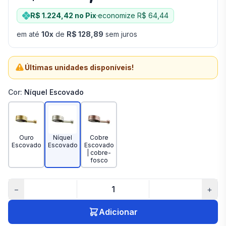
R$ 1.224,42
no Pix
·
economize
R$ 64,44
em até
10
x
de
R$ 128,89
sem juros
Últimas unidades disponíveis!
Cor
:
Níquel Escovado
Ouro
Níquel
Cobre
Escovado
Escovado
Escovado
| cobre-
fosco
−
+
Adicionar