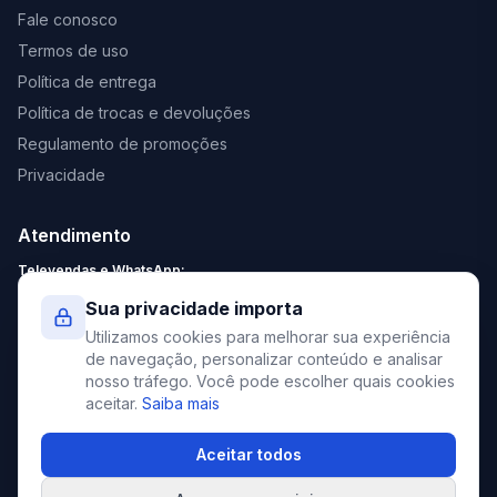
Fale conosco
Termos de uso
Política de entrega
Política de trocas e devoluções
Regulamento de promoções
Privacidade
Atendimento
Televendas e WhatsApp:
Segunda a Sexta: 8:30 - 18:00
Sua privacidade importa
Sábado: 9:00 - 13:00
Utilizamos cookies para melhorar sua experiência
contato@elevato.com.br
de navegação, personalizar conteúdo e analisar
nosso tráfego. Você pode escolher quais cookies
+55 51 4042-9413
aceitar.
Saiba mais
Lojas:
consulte aqui
Aceitar todos