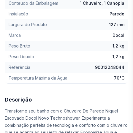
Conteúdo da Embalagem
1 Chuveiro, 1 Canopla
Instalação
Parede
Largura do Produto
127 mm
Marca
Docol
Peso Bruto
1,2 kg
Peso Líquido
1,2 kg
Referência
90012048044
Temperatura Máxima da Água
70°C
Descrição
Transforme seu banho com o Chuveiro De Parede Níquel
Escovado Docol Novo Technoshower. Experimente a
combinação perfeita de tecnologia e conforto com o chuveiro
que se adapta ao seu jeito de relaxar. Economize água e