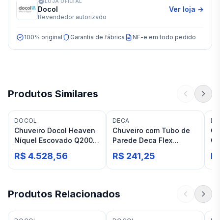
LOJA OFICIAL
Docol
Ver loja →
Revendedor autorizado
100% original
Garantia de fábrica
NF-e em todo pedido
Produtos Similares
DOCOL
DECA
DE
Chuveiro Docol Heaven
Chuveiro com Tubo de
Ch
Níquel Escovado Q200
Parede Deca Flex
Cr
parede
Cromado
pa
R$ 4.528,56
R$ 241,25
R
Produtos Relacionados