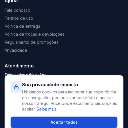
Ajuda
Fale conosco
Termos de uso
Política de entrega
Política de trocas e devoluções
Regulamento de promoções
Privacidade
Atendimento
Televendas e WhatsApp:
Segunda a Sexta: 8:30 - 18:00
Sua privacidade importa
Sábado: 9:00 - 13:00
Utilizamos cookies para melhorar sua experiência
contato@elevato.com.br
de navegação, personalizar conteúdo e analisar
nosso tráfego. Você pode escolher quais cookies
+55 51 4042-9413
aceitar.
Saiba mais
Lojas:
consulte aqui
Aceitar todos