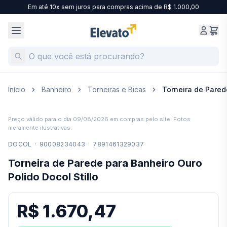
Em até 10x sem juros para compras acima de R$ 1.000,00
Início
Banheiro
Torneiras e Bicas
Torneira de Pared
Preço válido para o dia
09/08/2026
em compras pelo site. Fotos
meramente ilustrativas.
DOCOL
·
90008234043
·
7891461329037
Torneira de Parede para Banheiro Ouro
Polido Docol Stillo
R$ 1.670,47