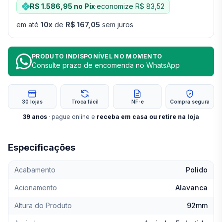
R$ 1.586,95
no Pix
·
economize
R$ 83,52
em até
10
x
de
R$ 167,05
sem juros
PRODUTO INDISPONÍVEL NO MOMENTO
Consulte prazo de encomenda no WhatsApp
30 lojas
Troca fácil
NF-e
Compra segura
39
anos
· pague online e
receba em casa ou retire na loja
Especificações
Acabamento
Polido
Acionamento
Alavanca
Altura do Produto
92mm