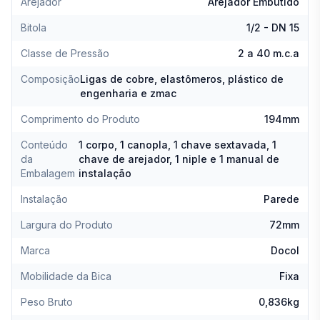
Arejador
Arejador Embutido
Bitola
1/2 - DN 15
Classe de Pressão
2 a 40 m.c.a
Composição
Ligas de cobre, elastômeros, plástico de
engenharia e zmac
Comprimento do Produto
194mm
Conteúdo
1 corpo, 1 canopla, 1 chave sextavada, 1
da
chave de arejador, 1 niple e 1 manual de
Embalagem
instalação
Instalação
Parede
Largura do Produto
72mm
Marca
Docol
Mobilidade da Bica
Fixa
Peso Bruto
0,836kg