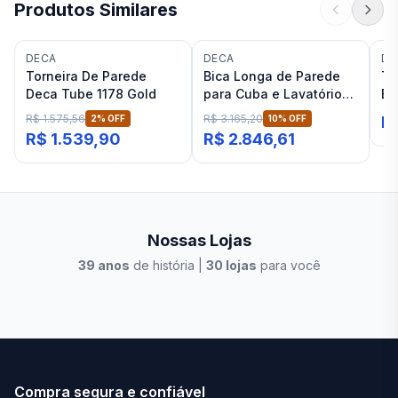
Produtos Similares
DECA
DECA
DA
Torneira De Parede
Bica Longa de Parede
To
Deca Tube 1178 Gold
para Cuba e Lavatório
Bi
Deca You Summer Gold
Ba
R$ 1.575,56
R$ 3.165,20
2
% OFF
10
% OFF
R
R$ 1.539,90
R$ 2.846,61
Nossas Lojas
39
anos
de história |
30
lojas
para você
Stilo Elevato
Eleva
Compra segura e confiável