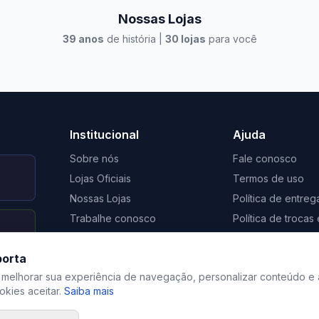
Nossas Lojas
39
anos
de história |
30
lojas
para você
to Casa Xangri-Lá
Elevato Xangri-Lá
Institucional
Ajuda
Sobre nós
Fale conosco
Lojas Oficiais
Termos de uso
Nossas Lojas
Política de entreg
Trabalhe conosco
Política de troca
Nosso Blog
Regulamento de 
porta
Certificação Social Selo 1%
Privacidade
 melhorar sua experiência de navegação, personalizar conteúdo e 
kies aceitar.
Saiba mais