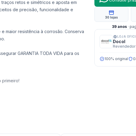
 traços retos e simétricos e aposta em
eitos de precisão, funcionalidade e
30 lojas
39
anos
· pa
 e maior resistência à corrosão. Conserva
LOJA OFIC
po.
Docol
Revendedor 
 a assegurar GARANTIA TODA VIDA para os
100% original
G
 primeiro!