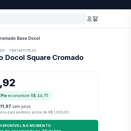
Cromado Base Docol
06
·
7891461111533
 Docol Square Cromado
,92
 Pix
·
economize
R$ 44,75
111,87
sem juros
uros para pedidos acima de
R$ 1.000,00
DISPONÍVEL NO MOMENTO
azo de encomenda no WhatsApp