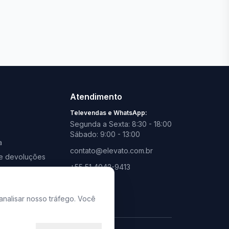
Ver todas lojas
Atendimento
Televendas e WhatsApp:
Segunda a Sexta: 8:30 - 18:00
Sábado: 9:00 - 13:00
a
contato@elevato.com.br
s e devoluções
+55 51 4042-9413
promoções
Lojas:
consulte aqui
analisar nosso tráfego. Você