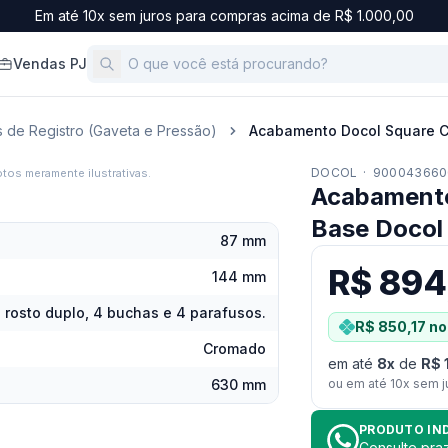
Em até 10x sem juros para compras acima de R$ 1.000,00
Vendas PJ
de Registro (Gaveta e Pressão)
Acabamento Docol Square 
DOCOL
·
900043660
tos meramente ilustrativas.
Acabamento
Base Docol
87 mm
R$ 894
144 mm
e rosto duplo, 4 buchas e 4 parafusos.
R$ 850,17
no
Cromado
em até
8
x
de
R$ 
630 mm
ou em até
10
x sem j
PRODUTO IN
Consulte pr