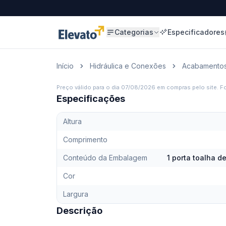
Categorias
Especificadores
Início
Hidráulica e Conexões
Acabamentos 
Preço válido para o dia
07/08/2026
em compras pelo site. Fo
Especificações
Altura
Comprimento
Conteúdo da Embalagem
1 porta toalha d
Cor
Largura
Descrição