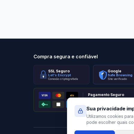
Stilo Elevato
Eleva
Compra segura e confiável
SSL Seguro
Google
Let's Encrypt
Safe Browsing
Conexão criptografada
Site verificado
Pagamento Seguro
VISA
elo
AMEX
PIX
Processado por Pagar.me
Sua privacidade im
Utilizamos cookies para
pode escolher quais coo