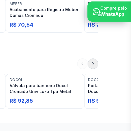
MEBER
DECA
Compre pelo
Acabamento para Registro Meber
Acabamento Deca Li
WhatsApp
Domus Cromado
para Registro
R$ 70,54
R$ 70,71
DOCOL
DOCOL
Válvula para banheiro Docol
Porta Toalhas de Ro
Cromado Univ Luxo Tpa Metal
Docol Idea
R$ 92,85
R$ 96,98