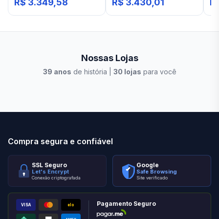
R$ 3.349,58
R$ 3.430,01
R
Nossas Lojas
39
anos
de história |
30
lojas
para você
Stilo Elevato
Eleva
Compra segura e confiável
SSL Seguro
Google
Let's Encrypt
Safe Browsing
Conexão criptografada
Site verificado
Pagamento Seguro
VISA
elo