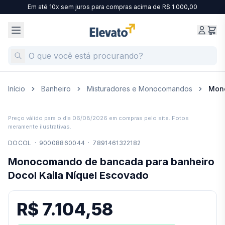
Em até 10x sem juros para compras acima de R$ 1.000,00
Início
Banheiro
Misturadores e Monocomandos
Mono
Preço válido para o dia
06/08/2026
em compras pelo site. Fotos
meramente ilustrativas.
DOCOL
·
90008860044
·
7891461322182
Monocomando de bancada para banheiro
Docol Kaila Níquel Escovado
R$ 7.104,58