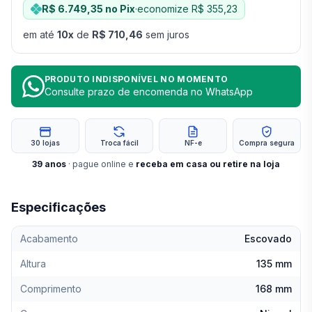
R$ 6.749,35
no Pix
·
economize
R$ 355,23
em até
10
x
de
R$ 710,46
sem juros
PRODUTO INDISPONÍVEL NO MOMENTO
Consulte prazo de encomenda no WhatsApp
30 lojas
Troca fácil
NF-e
Compra segura
39
anos
· pague online e
receba em casa ou retire na loja
Especificações
Acabamento
Escovado
Altura
135 mm
Comprimento
168 mm