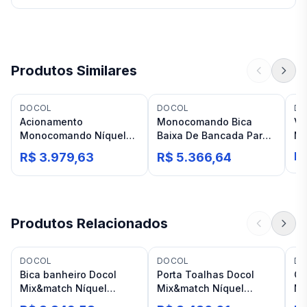
Produtos Similares
DOCOL
DOCOL
DO
Acionamento
Monocomando Bica
Vo
Monocomando Níquel
Baixa De Bancada Para
M
Escovado Docol
Banheiro Docol Argon
La
Pr
R$ 3.979,63
R$ 5.366,64
JoyStick Mix&Match
Níquel Escovado
Ni
Produtos Relacionados
DOCOL
DOCOL
DO
Bica banheiro Docol
Porta Toalhas Docol
Ch
Mix&match Níquel
Mix&match Níquel
Ní
Escovado Mesa 305
Escovado Bastão 50cm
pa