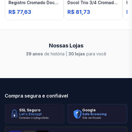
Registro Cromado Docol
Docol Trio 3/4 Cromado
Re
Pertutti
Polido Base Deca
R$ 77,63
R$ 81,73
R
Nossas Lojas
39
anos
de história |
30
lojas
para você
Stilo Elevato
Eleva
Compra segura e confiável
SSL Seguro
Google
Let's Encrypt
Safe Browsing
Conexão criptografada
Site verificado