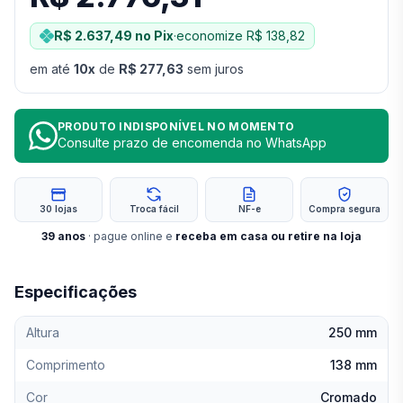
R$ 2.637,49
no Pix
·
economize
R$ 138,82
em até
10
x
de
R$ 277,63
sem juros
PRODUTO INDISPONÍVEL NO MOMENTO
Consulte prazo de encomenda no WhatsApp
30 lojas
Troca fácil
NF-e
Compra segura
39
anos
· pague online e
receba em casa ou retire na loja
Especificações
Altura
250 mm
Comprimento
138 mm
Cor
Cromado