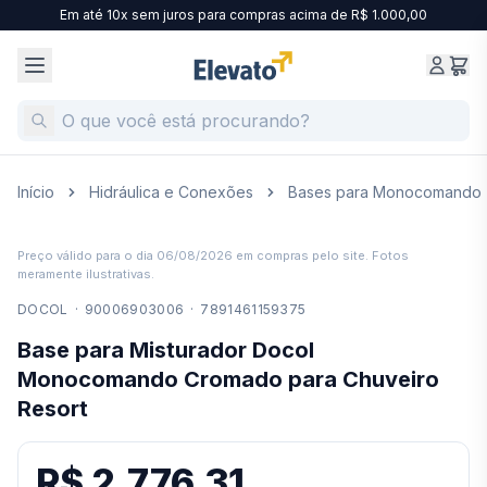
Em até 10x sem juros para compras acima de R$ 1.000,00
Início
Hidráulica e Conexões
Bases para Monocomando
Preço válido para o dia
06/08/2026
em compras pelo site. Fotos
meramente ilustrativas.
DOCOL
·
90006903006
·
7891461159375
Base para Misturador Docol
Monocomando Cromado para Chuveiro
Resort
R$ 2.776,31