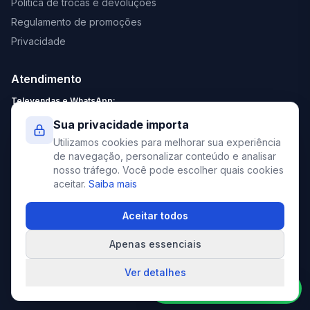
Política de trocas e devoluções
Regulamento de promoções
Privacidade
Atendimento
Televendas e WhatsApp:
Segunda a Sexta: 8:30 - 18:00
Sua privacidade importa
Sábado: 9:00 - 13:00
Utilizamos cookies para melhorar sua experiência
contato@elevato.com.br
de navegação, personalizar conteúdo e analisar
nosso tráfego. Você pode escolher quais cookies
+55 51 4042-9413
aceitar.
Saiba mais
Lojas:
consulte aqui
Aceitar todos
Apenas essenciais
©
2026
Elevato. Todos os direitos reservados.
Ver detalhes
Compre pelo WhatsApp