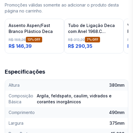
Promoções válidas somente ao adicionar o produto desta
página no carrinho.
Assento Aspen/Fast
Tubo de Ligação Deca
Vá
Branco Plástico Deca
com Anel 1968.C
Pa
Cromado
Ba
R$ 168,26
R$ 312,20
R$
13
% OFF
7
% OFF
R$ 146,39
R$ 290,35
R$
Especificações
Altura
380mm
Composição
Argila, feldspato, caulim, vidrados e
Básica
corantes inorgânicos
Comprimento
490mm
Largura
375mm