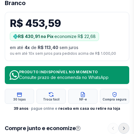
Branco
R$ 453,59
R$ 430,91
no Pix
·
economize
R$ 22,68
em até
4
x
de
R$ 113,40
sem juros
ou em até
10
x sem juros para pedidos acima de
R$ 1.000,00
PRODUTO INDISPONÍVEL NO MOMENTO
Consulte prazo de encomenda no WhatsApp
30 lojas
Troca fácil
NF-e
Compra segura
39
anos
· pague online e
receba em casa ou retire na loja
Compre junto e economize
?