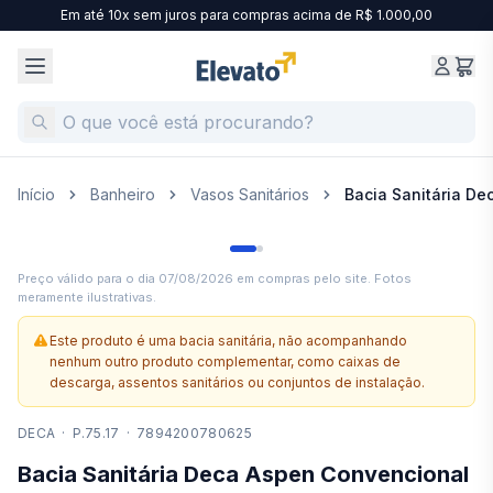
Em até 10x sem juros para compras acima de R$ 1.000,00
Início
Banheiro
Vasos Sanitários
Bacia Sanitária D
Preço válido para o dia
07/08/2026
em compras pelo site. Fotos
meramente ilustrativas.
Este produto é uma bacia sanitária, não acompanhando
nenhum outro produto complementar, como caixas de
descarga, assentos sanitários ou conjuntos de instalação.
DECA
·
P.75.17
·
7894200780625
Bacia Sanitária Deca Aspen Convencional