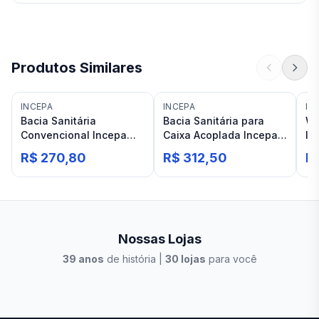
Produtos Similares
INCEPA
INCEPA
IN
Bacia Sanitária
Bacia Sanitária para
Wc
Convencional Incepa
Caixa Acoplada Incepa
In
Zip Branco
Zip Branco
R$ 270,80
R$ 312,50
R
Nossas Lojas
39
anos
de história |
30
lojas
para você
Stilo Elevato
Eleva