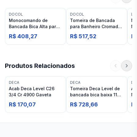
DOCOL
DOCOL
LE
Monocomando de
Torneira de Bancada
Mi
Bancada Bica Alta para
para Banheiro Cromado
Mo
Banheiro Docol Nova
Docol Presmatic Alfa
Ba
R$ 408,27
R$ 517,52
R
Trio Cromado
Ni
Produtos Relacionados
DECA
DECA
DE
Acab Deca Level C26
Torneira Deca Level de
Ac
3/4 Cr 4900 Gaveta
bancada bica baixa 1197
Mo
Cromado
Ch
R$ 170,07
R$ 728,66
R
Ba
Cr