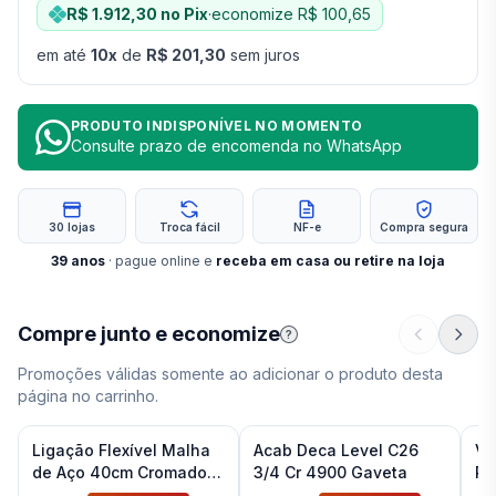
R$ 1.912,30
no Pix
·
economize
R$ 100,65
em até
10
x
de
R$ 201,30
sem juros
PRODUTO INDISPONÍVEL NO MOMENTO
Consulte prazo de encomenda no WhatsApp
30 lojas
Troca fácil
NF-e
Compra segura
39
anos
· pague online e
receba em casa ou retire na loja
Compre junto e economize
?
Promoções válidas somente ao adicionar o produto desta
página no carrinho.
Ligação Flexível Malha
Acab Deca Level C26
Vá
de Aço 40cm Cromado
3/4 Cr 4900 Gaveta
Pa
Deca
Ba