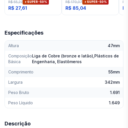
R$ 55,22
R$ 170,07
R$
SUPER -
50
%
SUPER -
50
%
R$ 27,61
R$ 85,04
R$
Especificações
Altura
47mm
Composição
Liga de Cobre (bronze e latão),Plásticos de
Básica
Engenharia, Elastômeros
Comprimento
55mm
Largura
342mm
Peso Bruto
1.691
Peso Líquido
1.649
Descrição