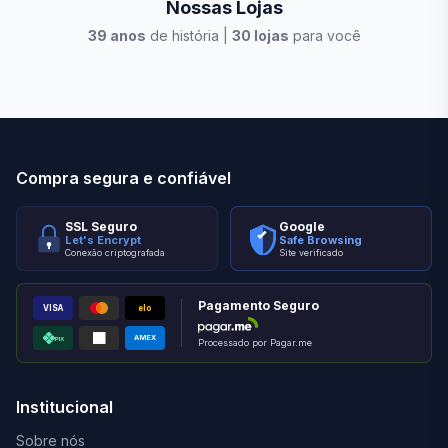
Nossas Lojas
39
anos
de história |
30
lojas
para você
Stilo Elevato
Eleva
Compra segura e confiável
SSL Seguro
Google
Let's Encrypt
Safe Browsing
Conexão criptografada
Site verificado
Pagamento Seguro
VISA
elo
AMEX
PIX
Processado por Pagar.me
Institucional
Sobre nós