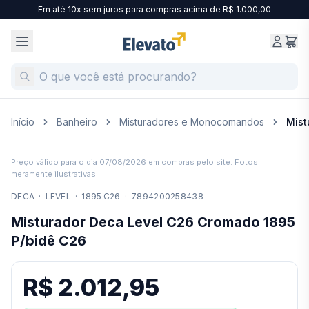
Em até 10x sem juros para compras acima de R$ 1.000,00
Início
Banheiro
Misturadores e Monocomandos
Mist
Preço válido para o dia
07/08/2026
em compras pelo site. Fotos
meramente ilustrativas.
DECA
·
LEVEL
·
1895.C26
·
7894200258438
Misturador Deca Level C26 Cromado 1895
P/bidê C26
R$ 2.012,95