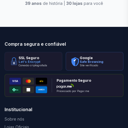
39
anos
de história |
30
lojas
para você
Stilo Elevato
Eleva
Compra segura e confiável
SSL Seguro
Google
Let's Encrypt
Safe Browsing
Conexão criptografada
Site verificado
Pagamento Seguro
VISA
elo
AMEX
PIX
Processado por Pagar.me
Institucional
Sobre nós
Lojas Oficiais