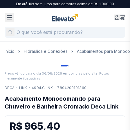
Em até 10x sem juros para compras acima de R$ 1.000,00
Início
Hidráulica e Conexões
Acabamentos para Monoc
Preço válido para o dia
06/08/2026
em compras pelo site. Fotos
meramente ilustrativas.
DECA
·
LINK
·
4994.C.LNK
·
7894200191360
Acabamento Monocomando para
Chuveiro e Banheira Cromado Deca Link
R$ 965,40