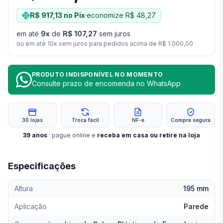
R$ 917,13
no Pix
·
economize
R$ 48,27
em até
9
x
de
R$ 107,27
sem juros
ou em até
10
x sem juros para pedidos acima de
R$ 1.000,00
PRODUTO INDISPONÍVEL NO MOMENTO
Consulte prazo de encomenda no WhatsApp
30 lojas
Troca fácil
NF-e
Compra segura
39
anos
· pague online e
receba em casa ou retire na loja
Especificações
Altura
195 mm
Aplicação
Parede