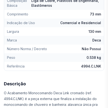
Composição
Liga de Cobre, Plásticos de Engenharia,
Básica
Elastômeros
Comprimento
73 mm
Indicação de Uso
Comercial e Residencial
Largura
130 mm
Marca
Deca
Número Norma / Decreto
Não Possui
Peso
0.538 kg
Referência
4994.C.LNK
Descrição
O Acabamento Monocomando Deca Link cromado (ref.
4994.C.LNK) é a peça externa que finaliza a instalação do
monocomando de chuveiro e banheira: alavanca única pra