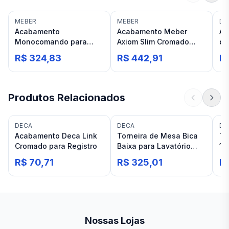
MEBER
MEBER
DE
Acabamento
Acabamento Meber
Ac
Monocomando para
Axiom Slim Cromado
de
Chuveiro Meber Orion C
Mon Chuv.2997 C52
Ch
R$ 324,83
R$ 442,91
R
71 Chrome
Ba
Produtos Relacionados
DECA
DECA
DE
Acabamento Deca Link
Torneira de Mesa Bica
To
Cromado para Registro
Baixa para Lavatório
11
Cromado Deca Link
45
R$ 70,71
R$ 325,01
R
Nossas Lojas