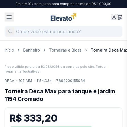
Em até 10x sem juros para compras acima de R$ 1.000,00
Início
Banheiro
Torneiras e Bicas
Torneira Deca Max
Preço válido para o dia
10/08/2026
em compras pelo site. Fotos
meramente ilustrativas.
DECA
·
107 MM
·
1154.C34
·
7894200155034
Torneira Deca Max para tanque e jardim
1154 Cromado
R$ 333,20