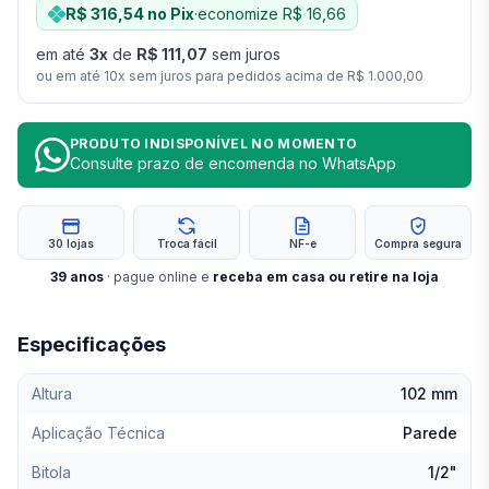
R$ 316,54
no Pix
·
economize
R$ 16,66
em até
3
x
de
R$ 111,07
sem juros
ou em até
10
x sem juros para pedidos acima de
R$ 1.000,00
PRODUTO INDISPONÍVEL NO MOMENTO
Consulte prazo de encomenda no WhatsApp
30 lojas
Troca fácil
NF-e
Compra segura
39
anos
· pague online e
receba em casa ou retire na loja
Especificações
Altura
102 mm
Aplicação Técnica
Parede
Bitola
1/2"