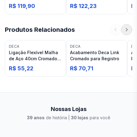
Jardim 1128 U C 21
11
R$ 119,90
R$ 122,23
R
Cromada
Produtos Relacionados
DECA
DECA
DE
Ligação Flexível Malha
Acabamento Deca Link
Ac
de Aço 40cm Cromado
Cromado para Registro
Re
Deca
3/
R$ 55,22
R$ 70,71
R
Cr
Nossas Lojas
39
anos
de história |
30
lojas
para você
Stilo Elevato
Eleva