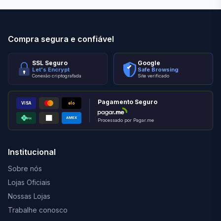
Compra segura e confiável
SSL Seguro
Google
Let's Encrypt
Safe Browsing
Conexão criptografada
Site verificado
Pagamento Seguro
VISA
elo
AMEX
PIX
Processado por Pagar.me
Institucional
Sobre nós
Lojas Oficiais
Nossas Lojas
Trabalhe conosco