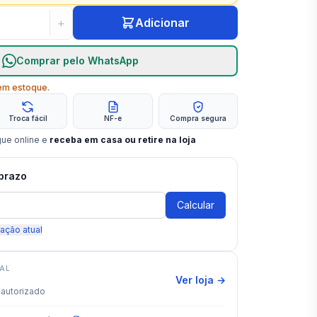
+
Adicionar
Comprar pelo WhatsApp
m estoque.
Troca fácil
NF-e
Compra segura
gue online e
receba em casa ou retire na loja
 prazo
Calcular
zação atual
IAL
Ver loja →
autorizado