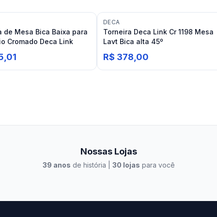
DECA
a de Mesa Bica Baixa para
Torneira Deca Link Cr 1198 Mesa
io Cromado Deca Link
Lavt Bica alta 45º
5,01
R$ 378,00
Nossas Lojas
39
anos
de história |
30
lojas
para você
to Casa Xangri-Lá
Elevato Xangri-Lá