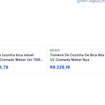
100% original
G
MEBER
a cozinha bica móvel
Torneira De Cozinha De Bica Alta
Cromado Meber Uni 1166 C
1/2 Cromada Meber Nya
3,78
R$ 228,16