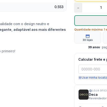
0.553
−
nalidade com o design neutro e
elegante, adaptável aos mais diferentes
Quantidade máxima:
1
e
30 lojas
39
anos
· pa
 primeiro!
Calcular frete e
Usar minha locali
LOJA OFIC
Deca
Revendedor 