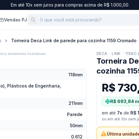
Em até 10x sem juros para compras acima de R$ 1.000,00
Vendas PJ
s
Torneira Deca Link de parede para cozinha 1159 Cromado
DECA
·
LINK
·
1159.C
tos meramente ilustrativas.
Torneira De
cozinha 11
118mm
R$ 730
o), Plásticos de Engenharia,
R$ 693,84
no
211mm
em até
7
x
de
R$ 
Parede
ou em até
10
x sem j
50mm
Última unidade
0.612