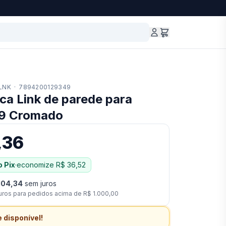
.LNK
·
7894200129349
ca Link de parede para
59 Cromado
,36
 Pix
·
economize
R$ 36,52
104,34
sem juros
uros para pedidos acima de
R$ 1.000,00
 disponível!