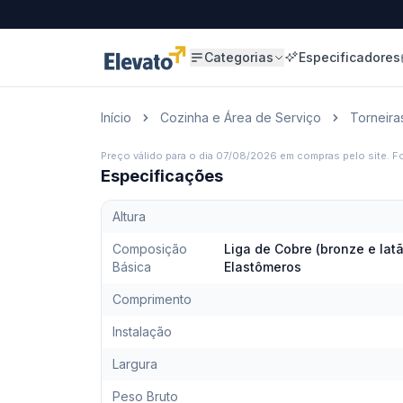
Categorias
Especificadores
Início
Cozinha e Área de Serviço
Torneira
Preço válido para o dia
07/08/2026
em compras pelo site. Fo
Especificações
Altura
Composição
Liga de Cobre (bronze e latã
Básica
Elastômeros
Comprimento
Instalação
Largura
Peso Bruto