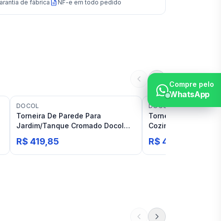
arantia de fábrica
NF-e em todo pedido
Compre pelo
WhatsApp
DOCOL
DOCOL
Torneira De Parede Para
Torneira Bica Alta D
Jardim/Tanque Cromado Docol
Cozinha Preta Crom
Nova Lóggica
Galiflex
R$ 419,85
R$ 453,12