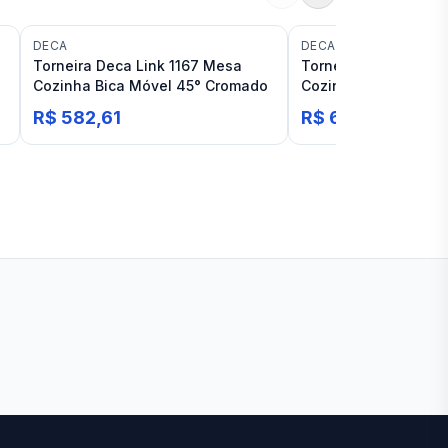
DECA
DECA
Torneira Deca Link 1167 Mesa
Torneira De Bancada
Cozinha Bica Móvel 45° Cromado
Cozinha com Bica M
Deca Link
R$ 582,61
R$ 671,50
Ver todas lojas