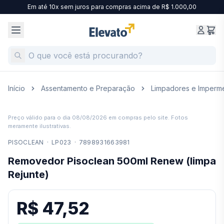
Em até 10x sem juros para compras acima de R$ 1.000,00
Início
Assentamento e Preparação
Limpadores e Imperme
Preço válido para o dia
08/08/2026
em compras pelo site. Fotos
meramente ilustrativas.
PISOCLEAN
·
LP023
·
7898931663981
Removedor Pisoclean 500ml Renew (limpa
Rejunte)
R$ 47,52