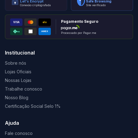
Let's Encrypt
Safe Browsing
Conexão criptografada
Site verificado
Pagamento Seguro
VISA
elo
AMEX
PIX
Processado por Pagar.me
Institucional
Sobre nós
Lojas Oficiais
Nossas Lojas
Trabalhe conosco
Nosso Blog
Certificação Social Selo 1%
Ajuda
Fale conosco