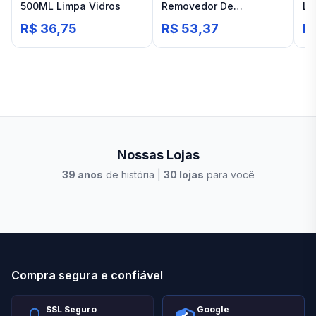
500ML Limpa Vidros
Removedor De
Li
Ferrugens Para Todos
R$ 36,75
R$ 53,37
R
Tipos De Superfícies
Pisoclean 100g
Nossas Lojas
39
anos
de história |
30
lojas
para você
Stilo Elevato
Eleva
Compra segura e confiável
SSL Seguro
Google