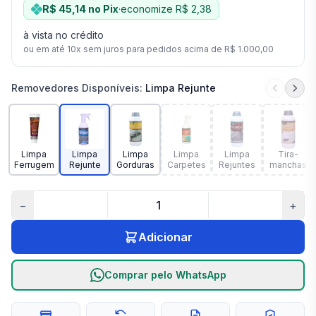
R$ 45,14
no Pix
·
economize
R$ 2,38
à vista no crédito
ou em até
10
x sem juros para pedidos acima de
R$ 1.000,00
Removedores Disponíveis
:
Limpa Rejunte
Limpa
Limpa
Limpa
Limpa
Limpa
Tira-
Ferrugem
Rejunte
Gorduras
Carpetes
Rejuntes
manchas
−
+
Adicionar
Comprar pelo WhatsApp