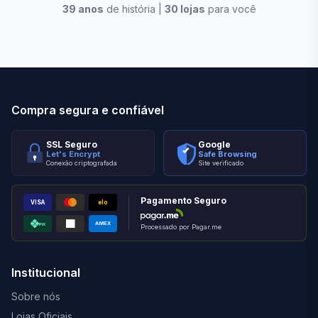
39
anos
de história |
30
lojas
para você
Stilo Elevato
Eleva
Compra segura e confiável
SSL Seguro
Google
Let's Encrypt
Safe Browsing
Conexão criptografada
Site verificado
Pagamento Seguro
VISA
elo
AMEX
PIX
Processado por Pagar.me
Institucional
Sobre nós
Lojas Oficiais