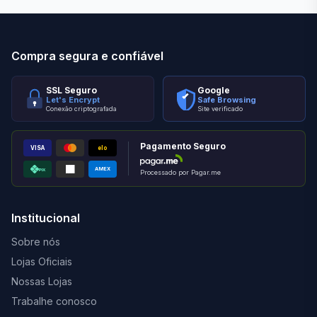
Compra segura e confiável
SSL Seguro
Google
Let's Encrypt
Safe Browsing
Conexão criptografada
Site verificado
Pagamento Seguro
VISA
elo
AMEX
PIX
Processado por Pagar.me
Institucional
Sobre nós
Lojas Oficiais
Nossas Lojas
Trabalhe conosco