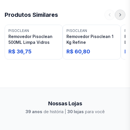
Produtos Similares
PISOCLEAN
PISOCLEAN
PI
Removedor Pisoclean
Removedor Pisoclean 1
Re
500ML Limpa Vidros
Kg Refine
Lt
R$ 36,75
R$ 60,80
R
Nossas Lojas
39
anos
de história |
30
lojas
para você
Stilo Elevato
Eleva