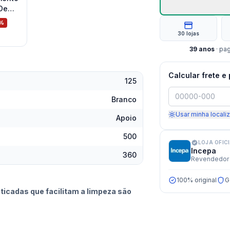
 De
o
%
30 lojas
39
anos
· pa
Calcular frete e
125
Branco
Usar minha locali
Apoio
500
LOJA OFIC
Incepa
360
Revendedor 
100% original
G
icadas que facilitam a limpeza são