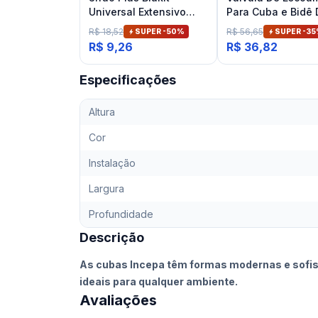
Universal Extensivo
Para Cuba e Bidê
Branco
Banheiro Cromad
R$ 18,52
R$ 56,65
SUPER -
50
%
SUPER -
35
Deca
R$ 9,26
R$ 36,82
Especificações
Altura
Cor
Instalação
Largura
Profundidade
Descrição
As cubas Incepa têm formas modernas e sofist
ideais para qualquer ambiente.
Avaliações