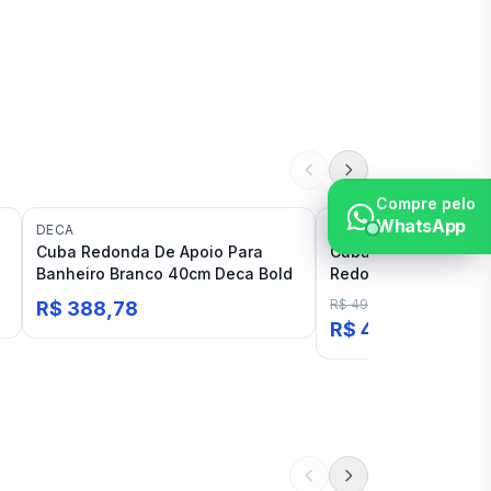
Compre pelo
WhatsApp
DECA
DECA
Cuba Redonda De Apoio Para
Cuba de Apoio para 
t
Banheiro Branco 40cm Deca Bold
Redonda 30cm Branc
L.12030
R$ 493,95
R$ 388,78
15
% OFF
R$ 419,31