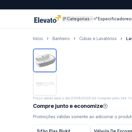
Categorias
Especificadores
Início
Banheiro
Cubas e Lavatórios
La
Preço válido para o dia
07/08/2026
em compras pelo site. Fo
Compre junto e economize
?
Promoções válidas somente ao adicionar o produto
Sifão Plas Blukit
Válvula De Escoa