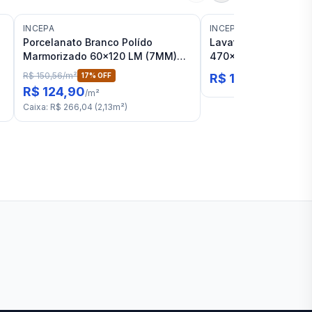
INCEPA
INCEPA
Porcelanato Branco Polído
Lavatório sem Ladrã
Marmorizado 60x120 LM (7MM)
470x425mm Incepa Z
Incepa Onice RET "A"
R$ 150,56
/
m²
17
% OFF
R$ 162,47
R$ 124,90
/
m²
Caixa
:
R$ 266,04
(
2,13
m²
)