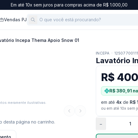
Em até 10x sem juros para compras acima de R$ 1.000,00
Vendas PJ
vatório Incepa Thema Apoio Snow 01
INCEPA
·
1250770011
Lavatório 
R$ 400
R$ 380,91
no
em até
4
x
de
R$ 
tos meramente ilustrativas.
ou em até
10
x sem j
 desta página no carrinho.
−
mento