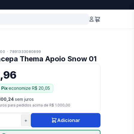
100
·
7891333080899
Incepa Thema Apoio Snow 01
,96
 Pix
·
economize
R$ 20,05
100,24
sem juros
uros para pedidos acima de
R$ 1.000,00
+
Adicionar