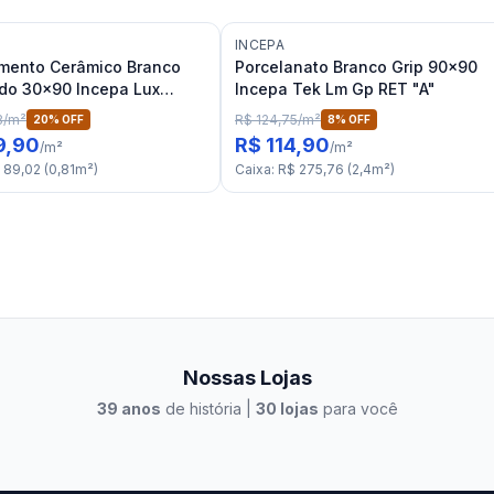
INCEPA
mento Cerâmico Branco
Porcelanato Branco Grip 90x90
do 30x90 Incepa Lux
Incepa Tek Lm Gp RET "A"
ET "A"
3
/
m²
R$ 124,75
/
m²
20
% OFF
8
% OFF
9,90
R$ 114,90
/
m²
/
m²
 89,02
(
0,81
m²
)
Caixa
:
R$ 275,76
(
2,4
m²
)
Nossas Lojas
39
anos
de história |
30
lojas
para você
to Casa Xangri-Lá
Elevato Xangri-Lá