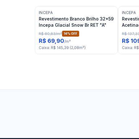
INCEPA
INCEPA
Revestimento Branco Brilho 32x59
Revesti
Incepa Glacial Snow Br RET "A"
Acetina
White R
R$ 80,83
/
m²
R$ 137,3
14
% OFF
R$ 69,90
R$ 10
/
m²
Caixa
:
R$ 145,39
(
2,08
m²
)
Caixa
:
R$
Stilo Elevato
Eleva