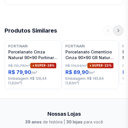
Produtos Similares
PORTINARI
PORTINARI
PO
Porcelanato Cinza
Porcelanato Cimentício
Po
Natural 90x90 Portinari
Cinza 90x90 GR Natural
Na
Distrito SGR RET "A"
Portinari Alquimia RET "A
Ar
R$ 110,78
/
m²
R$ 114,94
/
m²
R$ 
SUPER -
28
%
SUPER -
22
%
R$ 79,90
R$ 89,90
R
/
m²
/
m²
Embalagem
:
R$ 129,44
Embalagem
:
R$ 145,64
Ca
(
1,62
m²
)
(
1,62
m²
)
Nossas Lojas
39
anos
de história |
30
lojas
para você
Stilo Elevato
Eleva