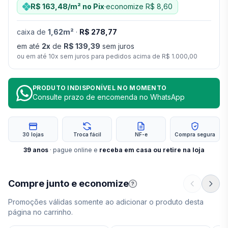
R$ 163,48
/m²
no Pix
·
economize
R$ 8,60
caixa
de
1,62
m²
·
R$ 278,77
em até
2
x
de
R$ 139,39
sem juros
ou em até
10
x sem juros para pedidos acima de
R$ 1.000,00
PRODUTO INDISPONÍVEL NO MOMENTO
Consulte prazo de encomenda no WhatsApp
30 lojas
Troca fácil
NF-e
Compra segura
39
anos
· pague online e
receba em casa ou retire na loja
Compre junto e economize
?
Promoções válidas somente ao adicionar o produto desta
página no carrinho.