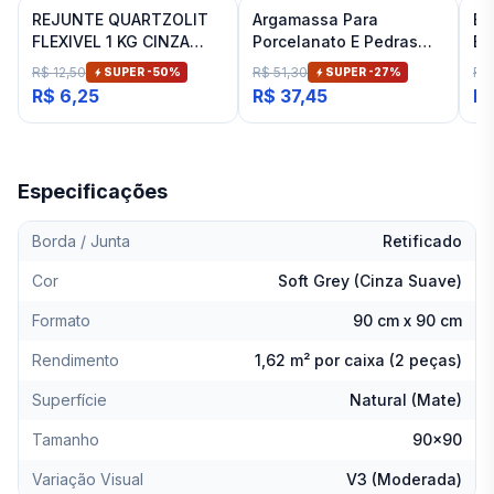
REJUNTE QUARTZOLIT
Argamassa Para
Es
FLEXIVEL 1 KG CINZA
Porcelanato E Pedras
Ba
ARTICO
Naturais Cinza Interno
Fit
R$ 12,50
R$ 51,30
R$
SUPER -
50
%
SUPER -
27
%
Inovatte 20 Kg
R$ 6,25
R$ 37,45
R$
Especificações
Borda / Junta
Retificado
Cor
Soft Grey (Cinza Suave)
Formato
90 cm x 90 cm
Rendimento
1,62 m² por caixa (2 peças)
Superfície
Natural (Mate)
Tamanho
90x90
Variação Visual
V3 (Moderada)