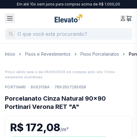
Em até 10x sem juros para compras acima de R$ 1.000,00
Início
Pisos e Revestimentos
Pisos Porcelanatos
Por
Preço válido para o dia
08/08/2026
em compras pelo site. Fotos
meramente ilustrativas.
PORTINARI
·
6063158A
·
7893507295658
Porcelanato Cinza Natural 90x90
Portinari Verona RET "A"
R$ 172,08
/
m²