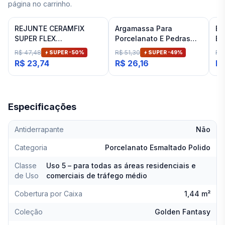
página no carrinho.
REJUNTE CERAMFIX
Argamassa Para
Es
SUPER FLEX
Porcelanato E Pedras
Ba
PORCELANTOS/PEDRAS
Naturais Cinza Interno
Fit
R$ 47,48
R$ 51,30
R$
SUPER -
50
%
SUPER -
49
%
2 KG PLATINA
Inovatte 20 Kg
R$ 23,74
R$ 26,16
R$
Especificações
Antiderrapante
Não
Categoria
Porcelanato Esmaltado Polido
Classe
Uso 5 – para todas as áreas residenciais e
de Uso
comerciais de tráfego médio
Cobertura por Caixa
1,44 m²
Coleção
Golden Fantasy