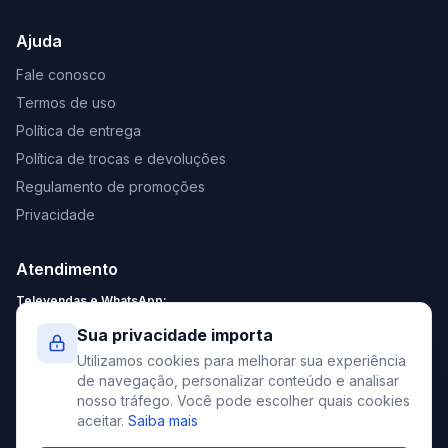
Ajuda
Fale conosco
Termos de uso
Política de entrega
Política de trocas e devoluções
Regulamento de promoções
Privacidade
Atendimento
Televendas e WhatsApp:
Segunda a Sexta: 8:30 - 18:00
Sua privacidade importa
Sábado: 9:00 - 13:00
Utilizamos cookies para melhorar sua experiência
contato@elevato.com.br
de navegação, personalizar conteúdo e analisar
nosso tráfego. Você pode escolher quais cookies
+55 51 4042-9413
aceitar.
Saiba mais
Lojas: