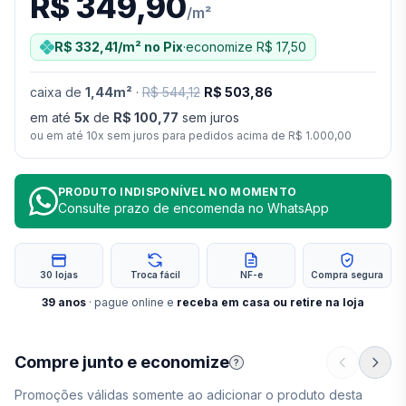
R$ 349,90
/
m²
R$ 332,41
/m²
no Pix
·
economize
R$ 17,50
caixa
de
1,44
m²
·
R$ 544,12
R$ 503,86
em até
5
x
de
R$ 100,77
sem juros
ou em até
10
x sem juros para pedidos acima de
R$ 1.000,00
PRODUTO INDISPONÍVEL NO MOMENTO
Consulte prazo de encomenda no WhatsApp
30 lojas
Troca fácil
NF-e
Compra segura
39
anos
· pague online e
receba em casa ou retire na loja
Compre junto e economize
?
Promoções válidas somente ao adicionar o produto desta