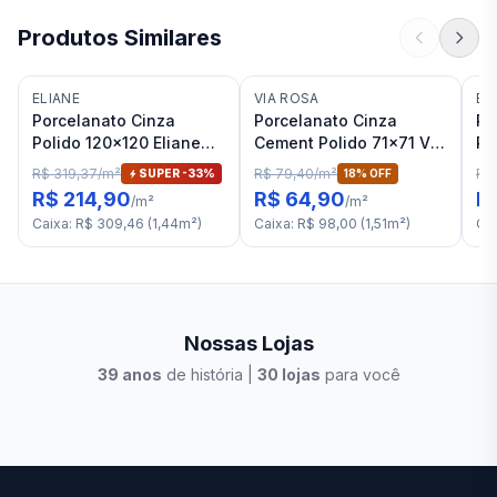
Produtos Similares
ELIANE
VIA ROSA
EM
Porcelanato Cinza
Porcelanato Cinza
Po
Polido 120x120 Eliane
Cement Polido 71x71 Via
Po
Valenciano Gris RET "A"
Rosa Metropole RET "C"
Em
R$ 319,37
/
m²
R$ 79,40
/
m²
R$
SUPER -
33
%
18
% OFF
"A
R$ 214,90
R$ 64,90
R
/
m²
/
m²
Caixa
:
R$ 309,46
(
1,44
m²
)
Caixa
:
R$ 98,00
(
1,51
m²
)
Ca
Nossas Lojas
39
anos
de história |
30
lojas
para você
Stilo Elevato
Eleva