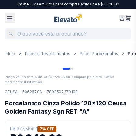
Em até 10x sem juros para compras acima de R$ 1.000,00
Início
Pisos e Revestimentos
Pisos Porcelanatos
Por
Preço válido para o dia
09/08/2026
em compras pelo site. Fotos
meramente ilustrativas.
CEUSA
·
5062670A
·
7893507279108
Porcelanato Cinza Polido 120x120 Ceusa
Golden Fantasy Sgn RET "A"
R$ 377,86
/
m²
7
% OFF