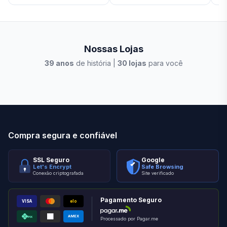
Nossas Lojas
39
anos
de história |
30
lojas
para você
Stilo Elevato
Eleva
Compra segura e confiável
SSL Seguro
Google
Let's Encrypt
Safe Browsing
Conexão criptografada
Site verificado
Pagamento Seguro
VISA
elo
AMEX
PIX
Processado por Pagar.me