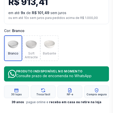
R$ 913,41
em até
9
x
de
R$ 101,49
sem juros
ou em até
10
x sem juros para pedidos acima de
R$ 1.000,00
Cor
:
Branco
Branco
Soft
Barbante
Antracite
PRODUTO INDISPONÍVEL NO MOMENTO
Consulte prazo de encomenda no WhatsApp
30 lojas
Troca fácil
NF-e
Compra segura
39
anos
· pague online e
receba em casa ou retire na loja