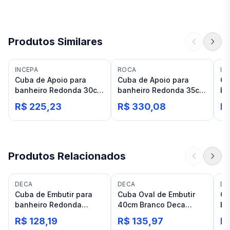
Produtos Similares
INCEPA
ROCA
IN
Cuba de Apoio para
Cuba de Apoio para
Cu
banheiro Redonda 30cm
banheiro Redonda 35cm
ba
Branca Incepa Loft R0
Branca Roca Optica
Br
R$ 225,23
R$ 330,08
R
CR35
Produtos Relacionados
DECA
DECA
DE
Cuba de Embutir para
Cuba Oval de Embutir
Cu
banheiro Redonda
40cm Branco Deca
ba
Branca Deca L.41
Linha L
De
R$ 128,19
R$ 135,97
R$