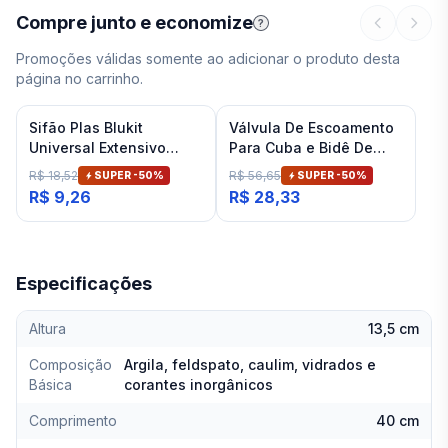
Compre junto e economize
?
Promoções válidas somente ao adicionar o produto desta
página no carrinho.
Sifão Plas Blukit
Válvula De Escoamento
Universal Extensivo
Para Cuba e Bidê De
Branco
Banheiro Cromado Deca
R$ 18,52
R$ 56,65
SUPER -
50
%
SUPER -
50
%
R$ 9,26
R$ 28,33
Especificações
Altura
13,5 cm
Composição
Argila, feldspato, caulim, vidrados e
Básica
corantes inorgânicos
Comprimento
40 cm