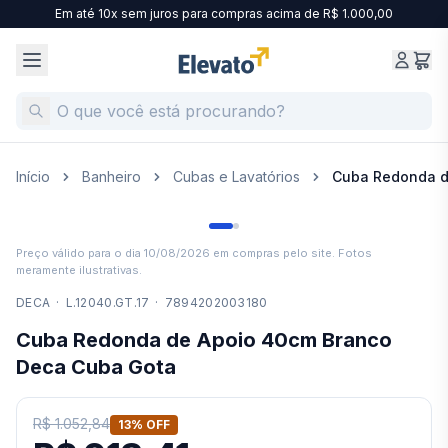
Em até 10x sem juros para compras acima de R$ 1.000,00
Início
Banheiro
Cubas e Lavatórios
Cuba Redonda d
Preço válido para o dia
10/08/2026
em compras pelo site. Fotos
meramente ilustrativas.
DECA
·
L.12040.GT.17
·
7894202003180
Cuba Redonda de Apoio 40cm Branco
Deca Cuba Gota
R$ 1.052,84
13
% OFF