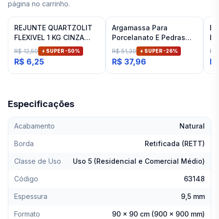
página no carrinho.
REJUNTE QUARTZOLIT
Argamassa Para
Es
FLEXIVEL 1 KG CINZA
Porcelanato E Pedras
Ba
ARTICO
Naturais Cinza Interno
Fit
R$ 12,50
R$ 51,30
R$
SUPER -
50
%
SUPER -
26
%
Inovatte 20 Kg
R$ 6,25
R$ 37,96
R$
Especificações
Acabamento
Natural
Borda
Retificada (RETT)
Classe de Uso
Uso 5 (Residencial e Comercial Médio)
Código
63148
Espessura
9,5 mm
Formato
90 x 90 cm (900 x 900 mm)