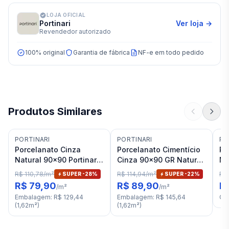
LOJA OFICIAL
Portinari
Ver loja →
Revendedor autorizado
100% original
Garantia de fábrica
NF-e em todo pedido
Produtos Similares
PORTINARI
PORTINARI
PO
Porcelanato Cinza
Porcelanato Cimentício
Po
Natural 90x90 Portinari
Cinza 90x90 GR Natural
Na
Distrito SGR RET "A"
Portinari Alquimia RET "A
Ar
R$ 110,78
/
m²
R$ 114,94
/
m²
R$ 
SUPER -
28
%
SUPER -
22
%
R$ 79,90
R$ 89,90
R
/
m²
/
m²
Embalagem
:
R$ 129,44
Embalagem
:
R$ 145,64
Ca
(
1,62
m²
)
(
1,62
m²
)