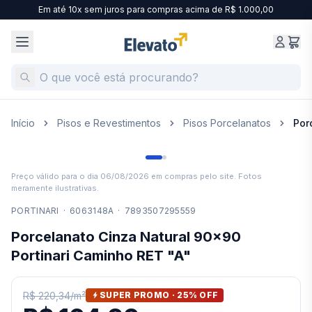
Em até 10x sem juros para compras acima de R$ 1.000,00
Início
Pisos e Revestimentos
Pisos Porcelanatos
Por
Preço válido para o dia
06/08/2026
em compras pelo site. Fotos
meramente ilustrativas.
PORTINARI
·
6063148A
·
7893507295559
Porcelanato Cinza Natural 90x90
Portinari Caminho RET "A"
R$ 220,34
/
m²
SUPER PROMO ·
25
% OFF