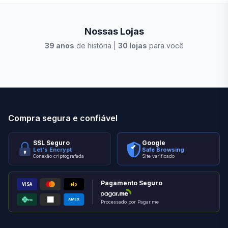
Nossas Lojas
39
anos
de história |
30
lojas
para você
Stilo Elevato
Eleva
Compra segura e confiável
SSL Seguro
Google
Let's Encrypt
Safe Browsing
Conexão criptografada
Site verificado
Pagamento Seguro
VISA
elo
AMEX
PIX
Processado por Pagar.me