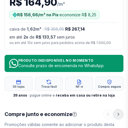
R$ 164,90
/
m²
R$ 156,66
/m²
no Pix
·
economize
R$ 8,25
caixa
de
1,62
m²
·
R$ 356,95
R$ 267,14
em até
2
x
de
R$ 133,57
sem juros
ou em até
10
x sem juros para pedidos acima de
R$ 1.000,00
PRODUTO INDISPONÍVEL NO MOMENTO
Consulte prazo de encomenda no WhatsApp
30 lojas
Troca fácil
NF-e
Compra segura
39
anos
· pague online e
receba em casa ou retire na loja
Compre junto e economize
?
Promoções válidas somente ao adicionar o produto desta