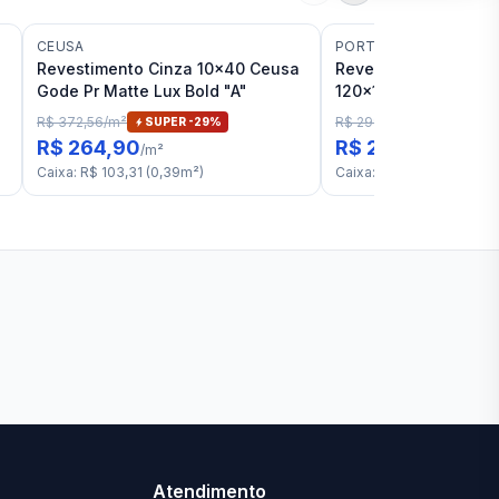
CEUSA
PORTOBELLO
Revestimento Cinza 10x40 Ceusa
Revestimento Cinza 
Gode Pr Matte Lux Bold "A"
120x120 Portobello 
Breeze RET "A"
R$ 372,56
/
m²
R$ 299,06
/
m²
SUPER -
29
%
6
% OFF
R$ 264,90
R$ 279,90
/
m²
/
m²
Caixa
:
R$ 103,31
(
0,39
m²
)
Caixa
:
R$ 803,31
(
2,87
m²
Ver todas lojas
Atendimento