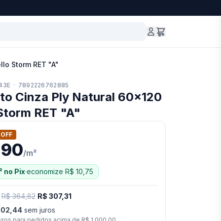
llo Storm RET "A"
43E
·
7892226762885
to Cinza Ply Natural 60x120
 Storm RET "A"
 OFF
,90
/
m²
²
no Pix
·
economize
R$ 10,75
·
R$ 364,82
R$ 307,31
102,44
sem juros
uros para pedidos acima de
R$ 1.000,00