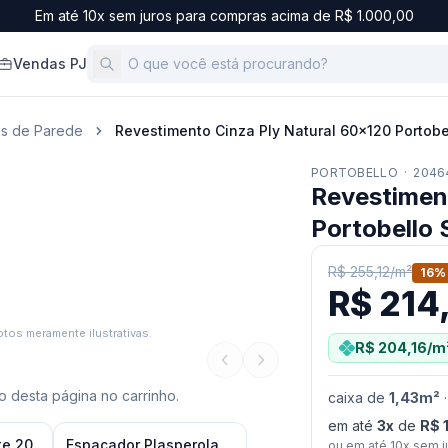
Em até 10x sem juros para compras acima de R$ 1.000,00
Vendas PJ
os de Parede
Revestimento Cinza Ply Natural 60x120 Portobe
PORTOBELLO
·
2046
Revestimen
Portobello
R$ 255,12
/
m²
16
%
R$ 214
tos meramente ilustrativas.
R$ 204,16
/m
 desta página no carrinho.
caixa
de
1,43
m²
em até
3
x
de
R$ 
te 20
Espaçador Plasperola
ou em até
10
x sem j