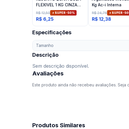
FLEXIVEL 1 KG CINZA
Kg Ac-i Interna
ARTICO
R$ 12,50
R$ 24,76
SUPER -
50
%
SUPER -
50
R$ 6,25
R$ 12,38
Especificações
Tamanho
Descrição
Sem descrição disponível.
Avaliações
Este produto ainda não recebeu avaliações. Seja o
Produtos Similares