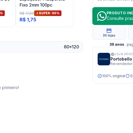
Fixo 2mm 100pc
PRODUTO IN
R$ 17,50
%
SUPER -
90
%
Consulte pr
R$ 1,75
30 lojas
39
anos
· pa
60x120
LOJA OFIC
Portobello
Revendedor 
100% original
G
 primeiro!