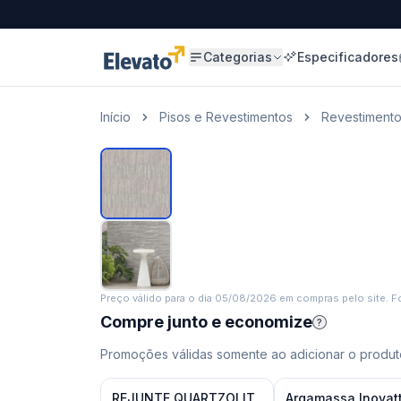
Categorias
Especificadores
Início
Pisos e Revestimentos
Revestiment
Preço válido para o dia
05/08/2026
em compras pelo site. Fo
Compre junto e economize
?
Promoções válidas somente ao adicionar o produto
REJUNTE QUARTZOLIT
Argamassa Inovat