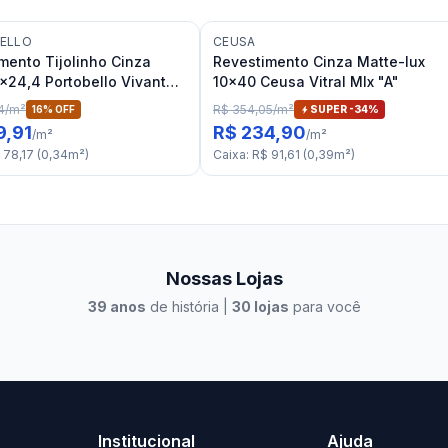
ELLO
CEUSA
mento Tijolinho Cinza
Revestimento Cinza Matte-lux
x24,4 Portobello Vivant
10x40 Ceusa Vitral Mlx "A"
auge Mate Bold "A"
4
/
m²
R$ 354,05
/
m²
16
% OFF
SUPER -
34
%
9,91
R$ 234,90
/
m²
/
m²
 78,17
(
0,34
m²
)
Caixa
:
R$ 91,61
(
0,39
m²
)
Nossas Lojas
39
anos
de história |
30
lojas
para você
to Casa Xangri-Lá
Elevato Xangri-Lá
Institucional
Ajuda