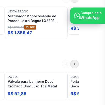
LEXXA BAGNO
DECA
Compre pelo
Misturador Monocomando de
Misturador de Pared
WhatsApp
Parede Lexxa Bagno LX2293
Banheiro Cromado D
Cromado
R$ 1.963,43
5
% OFF
R$ 3.519,07
R$ 1.859,47
DOCOL
DOCOL
Válvula para banheiro Docol
Porta Toalhas de Ro
Cromado Univ Luxo Tpa Metal
Docol Idea
R$ 92,85
R$ 96,98