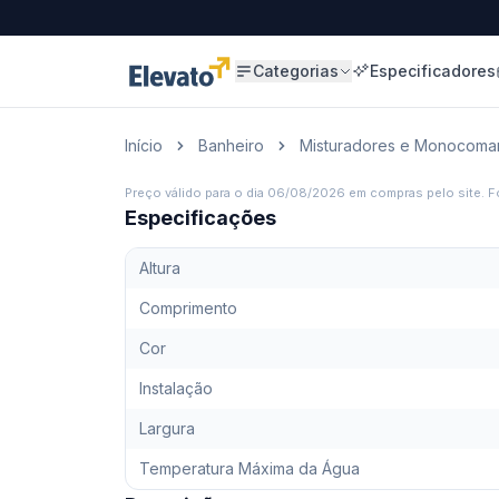
Categorias
Especificadores
Início
Banheiro
Misturadores e Monocoma
Preço válido para o dia
06/08/2026
em compras pelo site. Fo
Especificações
Altura
Comprimento
Cor
Instalação
Largura
Temperatura Máxima da Água