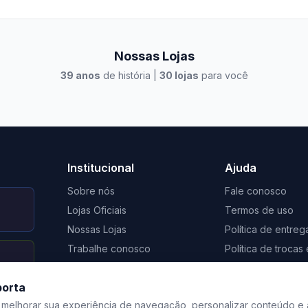
Nossas Lojas
39
anos
de história |
30
lojas
para você
to Casa Xangri-Lá
Elevato Xangri-Lá
Institucional
Ajuda
Sobre nós
Fale conosco
Lojas Oficiais
Termos de uso
Nossas Lojas
Política de entreg
Trabalhe conosco
Política de troca
Nosso Blog
Regulamento de 
porta
Certificação Social Selo 1%
Privacidade
 melhorar sua experiência de navegação, personalizar conteúdo e 