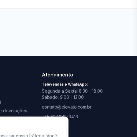
Ver todas lojas
Atendimento
Televendas e WhatsApp:
Segunda a Sexta: 8:30 - 18:00
Sábado: 9:00 - 13:00
a
contato@elevato.com.br
s e devoluções
+55 51 4042-9413
promoções
Lojas:
consulte aqui
analisar nosso tráfego. Você