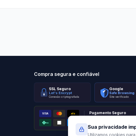
Stilo Elevato
Eleva
Compra segura e confiável
SSL Seguro
Google
Let's Encrypt
Safe Browsing
Conexão criptografada
Site verificado
Pagamento Seguro
VISA
elo
AMEX
PIX
Processado por Pagar.me
Sua privacidade im
Utilizamos cookies para