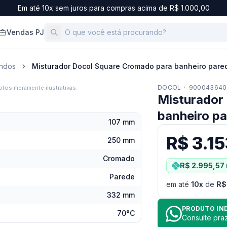
Em até 10x sem juros para compras acima de R$ 1.000,00
Vendas PJ
ndos
Misturador Docol Square Cromado para banheiro pare
DOCOL
·
900043640
tos meramente ilustrativas.
Misturador
banheiro p
107 mm
R$ 3.1
250 mm
Cromado
R$ 2.995,57
Parede
em até
10
x
de
R$
332 mm
PRODUTO IN
70°C
Consulte pr