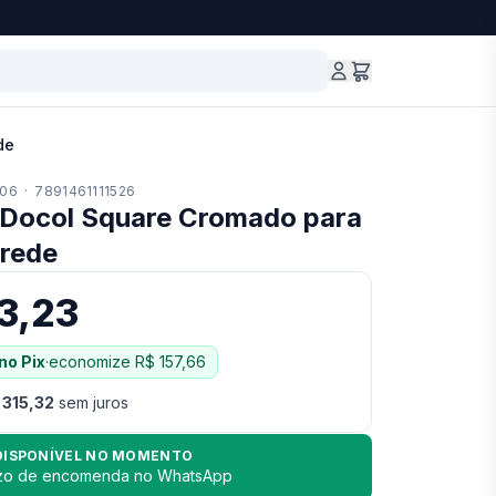
de
06
·
7891461111526
 Docol Square Cromado para
arede
53,23
no Pix
·
economize
R$ 157,66
 315,32
sem juros
DISPONÍVEL NO MOMENTO
azo de encomenda no WhatsApp