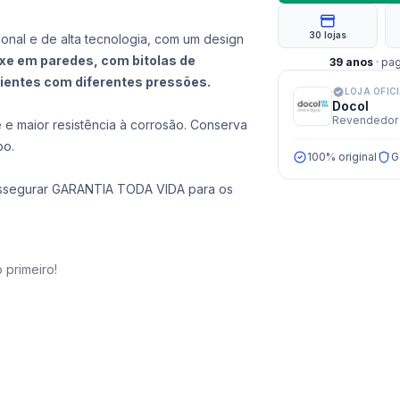
30 lojas
ional e de alta tecnologia, com um design
xe em paredes, com bitolas de
39
anos
· pa
ientes com diferentes pressões.
LOJA OFIC
Docol
Revendedor 
 e maior resistência à corrosão. Conserva
po.
100% original
G
 a assegurar GARANTIA TODA VIDA para os
 primeiro!