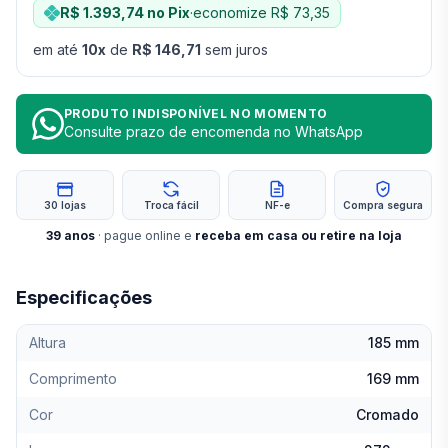
R$ 1.393,74
no Pix
·
economize
R$ 73,35
em até
10
x
de
R$ 146,71
sem juros
PRODUTO INDISPONÍVEL NO MOMENTO
Consulte prazo de encomenda no WhatsApp
30 lojas
Troca fácil
NF-e
Compra segura
39
anos
· pague online e
receba em casa ou retire na loja
Especificações
Altura
185 mm
Comprimento
169 mm
Cor
Cromado