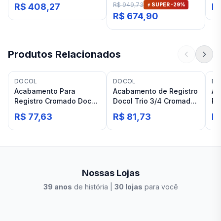
Banheiro Docol Nova
bica baixa Docol Lift
bi
R$ 949,73
R$ 408,27
SUPER -
29
%
R
Trio Cromado
Cromado
R$ 674,90
Produtos Relacionados
DOCOL
DOCOL
DO
Acabamento Para
Acabamento de Registro
Ac
Registro Cromado Docol
Docol Trio 3/4 Cromado
Re
Pertutti
Polido Base Deca
R$ 77,63
R$ 81,73
R
Nossas Lojas
39
anos
de história |
30
lojas
para você
Stilo Elevato
Eleva