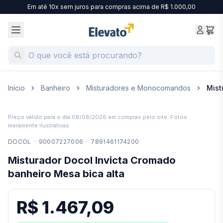
Em até 10x sem juros para compras acima de R$ 1.000,00
Início
Banheiro
Misturadores e Monocomandos
Mist
Preço válido para o dia
08/08/2026
em compras pelo site. Fotos
meramente ilustrativas.
DOCOL
·
90007227006
·
7891461174200
Misturador Docol Invicta Cromado
banheiro Mesa bica alta
R$ 1.467,09