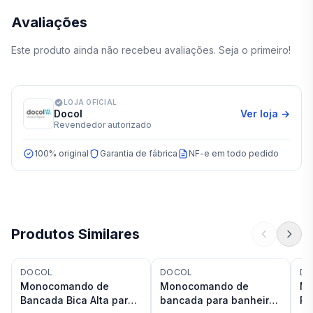
Avaliações
Este produto ainda não recebeu avaliações. Seja o primeiro!
LOJA OFICIAL
Docol
Ver loja →
Revendedor autorizado
100% original
Garantia de fábrica
NF-e em todo pedido
Produtos Similares
DOCOL
DOCOL
DO
Monocomando de
Monocomando de
Mi
Bancada Bica Alta para
bancada para banheiro
Pe