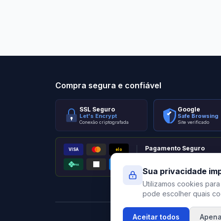
Stilo Elevato
Eleva
Compra segura e confiável
SSL Seguro
Google
Let's Encrypt
Safe Browsing
Conexão criptografada
Site verificado
Pagamento Seguro
VISA
elo
AMEX
PIX
Processado por Pagar.me
Sua privacidade im
Utilizamos cookies para
pode escolher quais coo
Aceitar todos
Apena