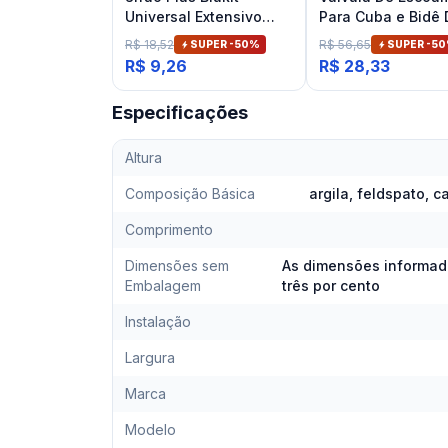
Universal Extensivo
Para Cuba e Bidê
Branco
Banheiro Cromad
R$ 18,52
R$ 56,65
SUPER -
50
%
SUPER -
50
Deca
R$ 9,26
R$ 28,33
Especificações
Altura
Composição Básica
argila, feldspato, 
Comprimento
Dimensões sem
As dimensões informad
Embalagem
três por cento
Instalação
Largura
Marca
Modelo