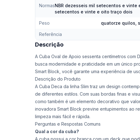
Normas
NBR dezesseis mil setecentos e vinte e
setecentos e vinte e oito traço dois
Peso
quatorze quilos,
Referência
Descrição
A Cuba Oval de Apoio sessenta centímetros com D
busca modernidade e praticidade em um único pro
Smart Block, você garante uma experiência de us
Descrição do Produto
A Cuba Deca da linha Slim traz um design contemp
de diferentes estilos. Com suas bordas finas e visu
como também é um elemento decorativo que valori
inovadora Smart Block previne entupimentos ao re
limpeza mais fácil e rápida.
Perguntas e Respostas Comuns
Qual a cor da cuba?
A cuba possui a cor branca com um deck que pode