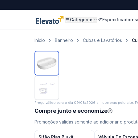
Categorias
Especificadores
Início
Banheiro
Cubas e Lavatórios
Cu
Preço válido para o dia
09/08/2026
em compras pelo site. Fo
Compre junto e economize
?
Promoções válidas somente ao adicionar o produto
Sifão Plas Blukit
Válvula De Escoa