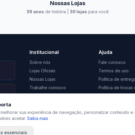
Nossas Lojas
39
anos
de história |
30
lojas
para você
to Casa Xangri-Lá
Elevato Xangri-Lá
Institucional
Ajuda
Sobre nós
Fale conosco
Lojas Oficiais
Termos de uso
Nossas Lojas
Política de entreg
Trabalhe conosco
Política de troca
Nosso Blog
Regulamento de 
porta
Certificação Social Selo 1%
Privacidade
 melhorar sua experiência de navegação, personalizar conteúdo e 
kies aceitar.
Saiba mais
s essenciais