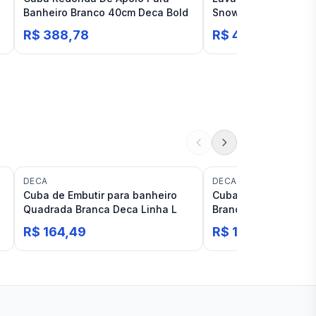
t
Banheiro Branco 40cm Deca Bold
Snow 01
R$ 388,78
R$ 400,96
DECA
DECA
Cuba de Embutir para banheiro
Cuba Retangular de 
Quadrada Branca Deca Linha L
Branco Deca Linha L
R$ 164,49
R$ 181,36