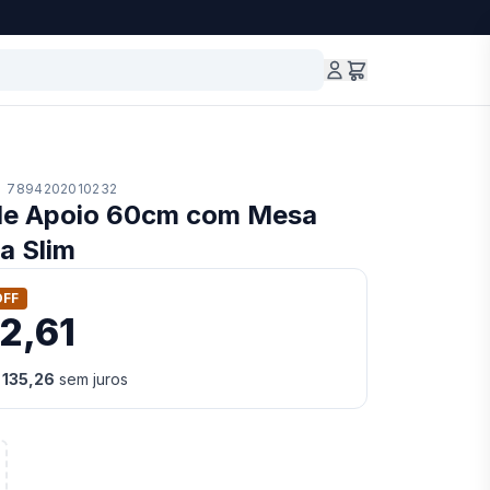
·
7894202010232
de Apoio 60cm com Mesa
a Slim
OFF
52,61
 135,26
sem juros