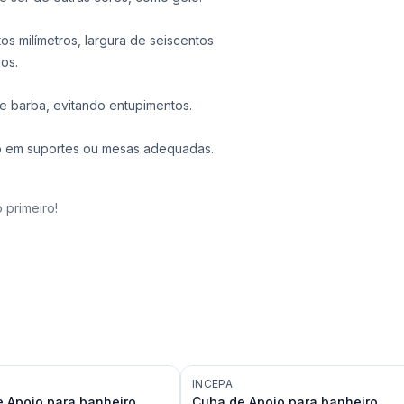
 milímetros, largura de seiscentos
ros.
 e barba, evitando entupimentos.
so em suportes ou mesas adequadas.
 primeiro!
INCEPA
 Apoio para banheiro
Cuba de Apoio para banheiro