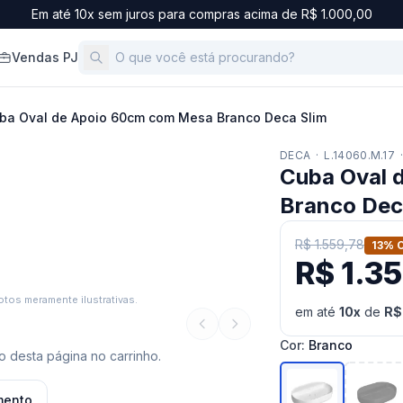
Em até 10x sem juros para compras acima de R$ 1.000,00
Vendas PJ
ba Oval de Apoio 60cm com Mesa Branco Deca Slim
DECA
·
L.14060.M.17
Cuba Oval 
Branco Dec
R$ 1.559,78
13
% 
R$ 1.3
tos meramente ilustrativas.
em até
10
x
de
R$
Cor
:
Branco
 desta página no carrinho.
mento