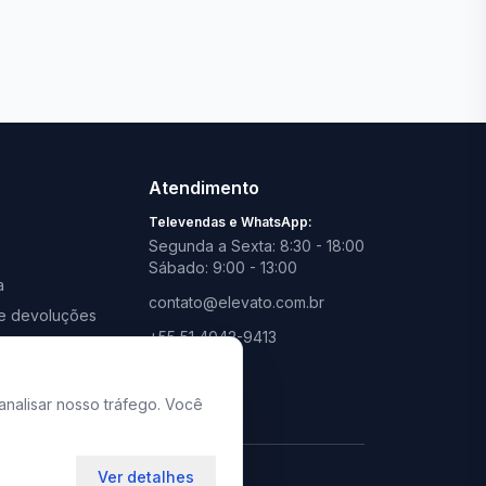
Ver todas lojas
Atendimento
Televendas e WhatsApp:
Segunda a Sexta: 8:30 - 18:00
Sábado: 9:00 - 13:00
a
contato@elevato.com.br
s e devoluções
+55 51 4042-9413
promoções
Lojas:
consulte aqui
analisar nosso tráfego. Você
Ver detalhes