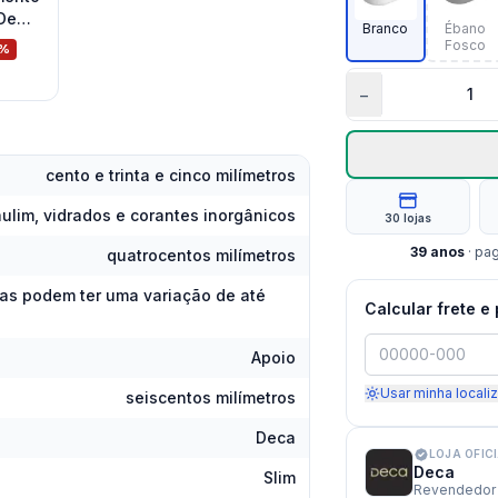
 De
Branco
Ébano
o
Fosco
%
−
cento e trinta e cinco milímetros
caulim, vidrados e corantes inorgânicos
30 lojas
39
anos
· pa
quatrocentos milímetros
as podem ter uma variação de até
Calcular frete e
Apoio
Usar minha locali
seiscentos milímetros
Deca
LOJA OFIC
Deca
Slim
Revendedor 