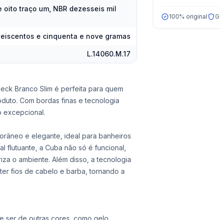
 oito traço um, NBR dezesseis mil
100% original
G
 seiscentos e cinquenta e nove gramas
L.14060.M.17
eck Branco Slim é perfeita para quem
duto. Com bordas finas e tecnologia
o excepcional.
orâneo e elegante, ideal para banheiros
al flutuante, a Cuba não só é funcional,
za o ambiente. Além disso, a tecnologia
ter fios de cabelo e barba, tornando a
 ser de outras cores, como gelo.